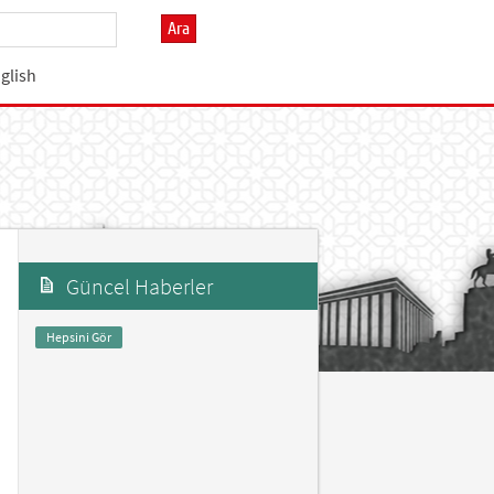
Ara
glish
Güncel Haberler
Hepsini Gör