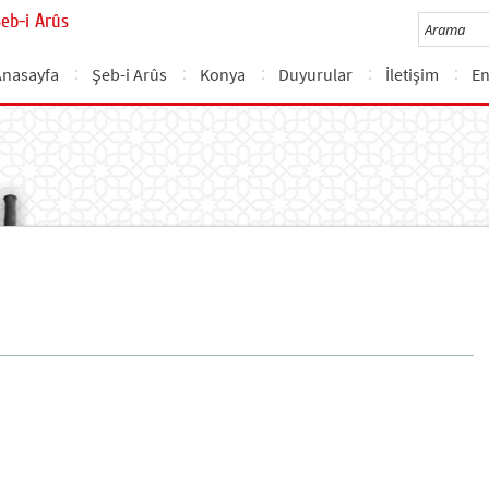
Şeb-i Arûs
Anasayfa
Şeb-i Arûs
Konya
Duyurular
İletişim
En