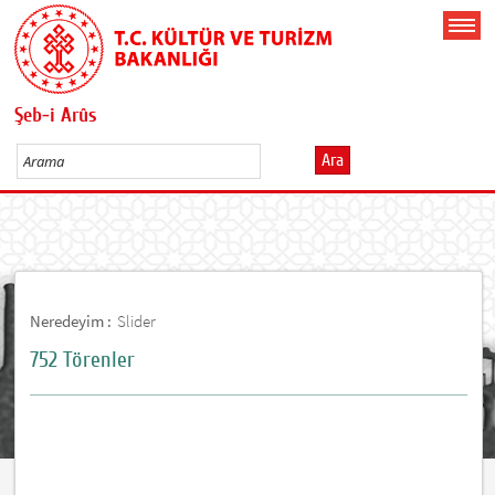
Şeb-i Arûs
Ara
Neredeyim :
Slider
752 Törenler